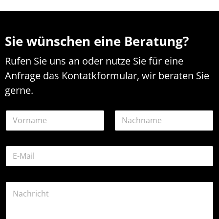
Sie wünschen eine Beratung?
Rufen Sie uns an oder nutze Sie für eine
Anfrage das Kontatkformular, wir beraten Sie
gerne.
o
N
d
a
e
m
r
Vorname
Nachname
e
o
E
*
d
-
e
M
r
a
K
K
i
o
o
l
m
m
-
m
m
A
e