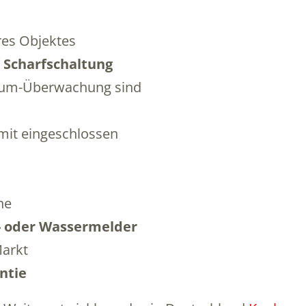
res Objektes
 Scharfschaltung
ndum-Überwachung sind
mit eingeschlossen
ne
- oder Wassermelder
Markt
ntie