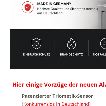
Hier einige Vorzüge der neuen Al
Patentierter Triometik-Sensor
(
Konkurrenzlos in Deutschland)