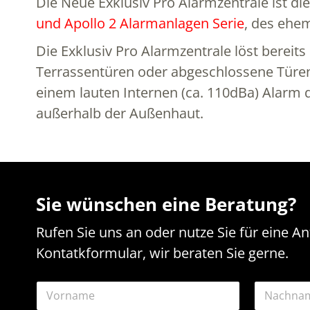
Die Neue Exklusiv Pro Alarmzentrale ist d
und Apollo 2 Alarmanlagen Serie
, des ehem
Die Exklusiv Pro Alarmzentrale löst berei
Terrassentüren oder abgeschlossene Türen
einem lauten Internen (ca. 110dBa) Alarm q
außerhalb der Außenhaut.
Sie wünschen eine Beratung?
Rufen Sie uns an oder nutze Sie für eine A
Kontatkformular, wir beraten Sie gerne.
N
a