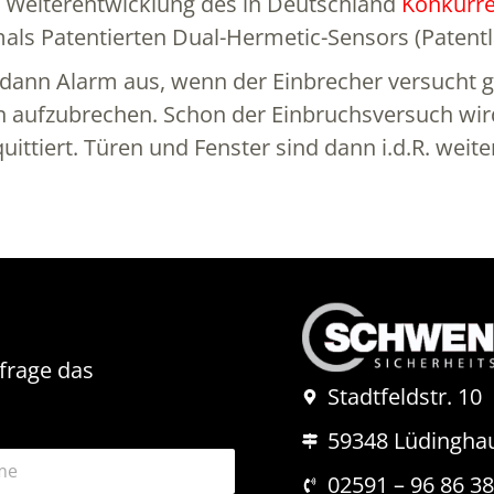
ie Weiterentwicklung des in Deutschland
Konkurre
als Patentierten Dual-Hermetic-Sensors (Patentl
ts dann Alarm aus, wenn der Einbrecher versucht
 aufzubrechen. Schon der Einbruchsversuch wird
uittiert. Türen und Fenster sind dann i.d.R. wei
nfrage das
Stadtfeldstr. 10
59348 Lüdingha
02591 – 96 86 3