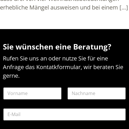
erhebliche Mängel ausweisen und bei einem […]
Sie wünschen eine Beratung?
Rufen Sie uns an oder nutze Sie für eine
Anfrage das Kontatkformular, wir beraten Sie
gerne.
N
a
m
Vorname
Nachname
e
E
*
-
M
a
o