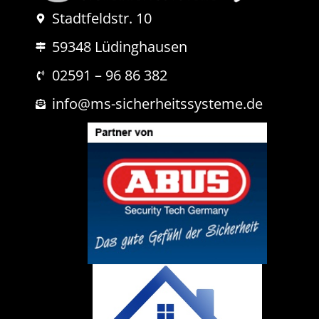
N
Stadtfeldstr. 10
a
c
59348 Lüdinghausen
h
r
i
02591 – 96 86 382
c
h
info@ms-sicherheitssysteme.de
t