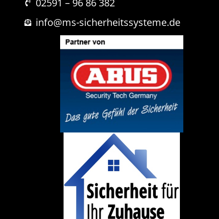
i
02591 – 96 86 382
c
h
info@ms-sicherheitssysteme.de
t