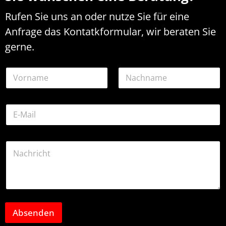
Rufen Sie uns an oder nutze Sie für eine
Anfrage das Kontatkformular, wir beraten Sie
gerne.
N
a
m
Vorname
Nachname
e
E
*
-
M
a
*
K
i
N
o
l
a
m
-
m
m
A
e
e
d
*
n
r
t
e
a
Absenden
s
r
s