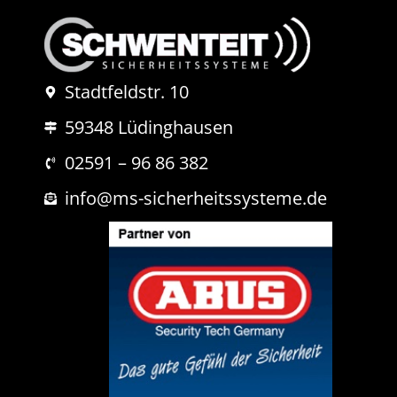
o
e
d
*
e
r
N
Stadtfeldstr. 10
a
c
59348 Lüdinghausen
h
r
i
02591 – 96 86 382
c
h
info@ms-sicherheitssysteme.de
t