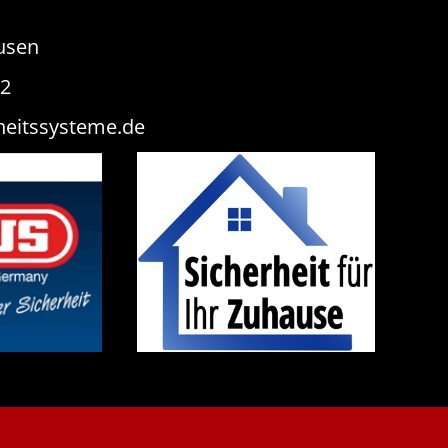
usen
82
heitssysteme.de