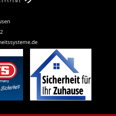
usen
82
heitssysteme.de