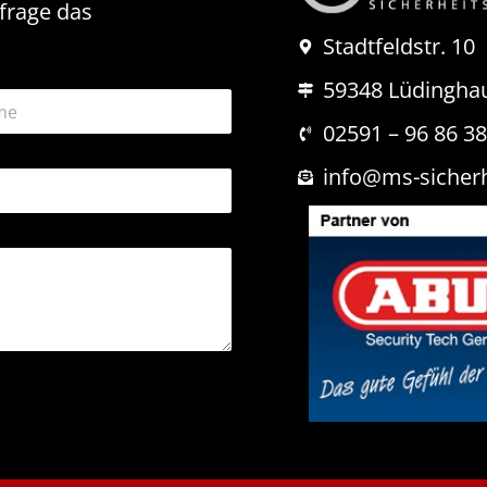
nfrage das
Stadtfeldstr. 10
59348 Lüdingha
02591 – 96 86 3
info@ms-sicher