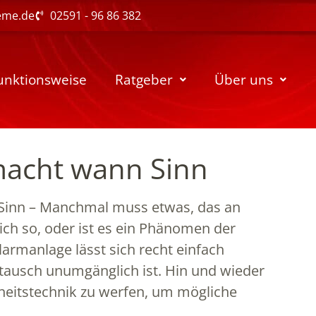
eme.de
02591 - 96 86 382
unktionsweise
Ratgeber
Über uns
macht wann Sinn
Sinn – Manchmal muss etwas, das an
lich so, oder ist es ein Phänomen der
larmanlage lässt sich recht einfach
stausch unumgänglich ist. Hin und wieder
erheitstechnik zu werfen, um mögliche