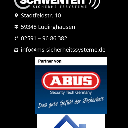
r
N
Stadtfeldstr. 10
a
c
59348 Lüdinghausen
h
r
i
02591 – 96 86 382
c
h
info@ms-sicherheitssysteme.de
t