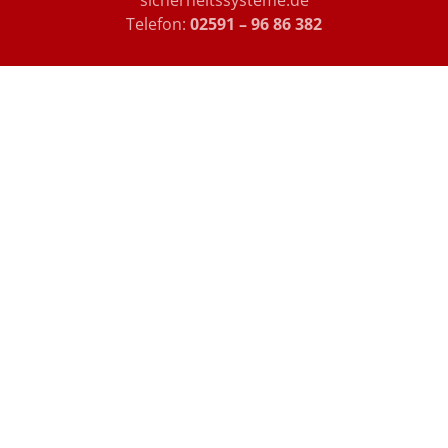
sicherheitssysteme.de
Telefon:
02591 – 96 86 382