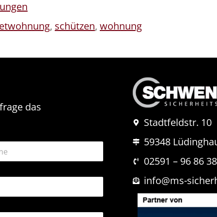
nungen
etwohnung
,
schützen
,
wohnung
nfrage das
Stadtfeldstr. 10
59348 Lüdingha
02591 – 96 86 3
info@ms-sicher