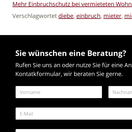
Mehr Einbruchschutz bei vermieteten Woh
Verschlagwortet
diebe
,
einbruch
,
mieter
,
mi
Sie wünschen eine Beratung?
Rufen Sie uns an oder nutze Sie für eine A
Kontatkformular, wir beraten Sie gerne.
N
a
m
Vorname
Nachname
e
E
*
-
M
a
N
K