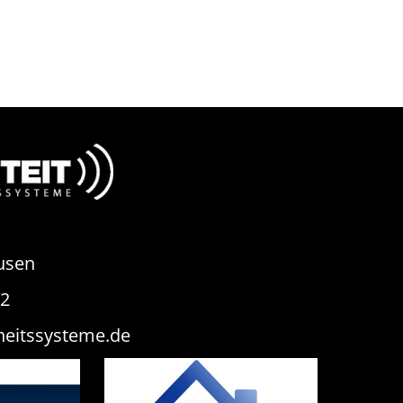
usen
82
heitssysteme.de