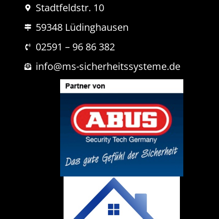
Stadtfeldstr. 10
a
c
59348 Lüdinghausen
h
r
i
02591 – 96 86 382
c
h
info@ms-sicherheitssysteme.de
t