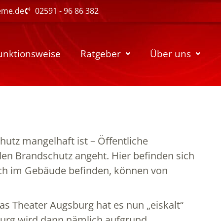
eme.de
02591 - 96 86 382
unktionsweise
Ratgeber
Über uns
utz mangelhaft ist – Öffentliche
den Brandschutz angeht. Hier befinden sich
sich im Gebäude befinden, können von
Das Theater Augsburg hat es nun „eiskalt“
sburg wird dann nämlich aufgrund