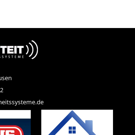
usen
82
heitssysteme.de