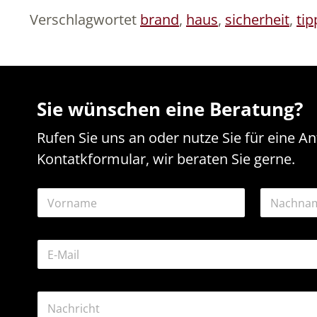
Verschlagwortet
brand
,
haus
,
sicherheit
,
tip
Sie wünschen eine Beratung?
Rufen Sie uns an oder nutze Sie für eine A
Kontatkformular, wir beraten Sie gerne.
o
N
d
a
e
m
r
Vorname
Nachname
e
*
E
*
N
-
a
M
m
a
e
K
i
o
l