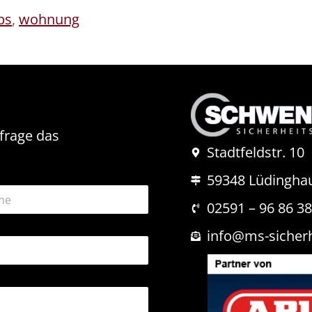
ps
,
wohnung
nfrage das
Stadtfeldstr. 10
59348 Lüdingha
02591 – 96 86 3
info@ms-sicher