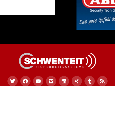
09 Schwenteit Sicherheitssysteme – ms-sicherheitssystem
Telefon:
02591 – 96 86 382