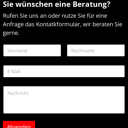
Sie wünschen eine Beratung?
Rufen Sie uns an oder nutze Sie für eine
Anfrage das Kontatkformular, wir beraten Sie
gerne.
N
a
m
Vorname
Nachname
e
K
E
*
o
-
m
M
m
a
e
K
i
n
o
l
t
m
-
a
m
A
r
e
d
K
n
r
o
t
e
m
a
Absenden
s