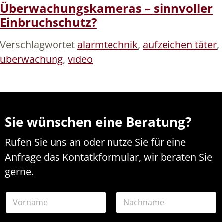
Überwachungskameras – sinnvoller
Einbruchschutz?
Verschlagwortet
alarmtechnik
,
aufzeichen täter
,
überwachung
,
video
Sie wünschen eine Beratung?
Rufen Sie uns an oder nutze Sie für eine
Anfrage das Kontatkformular, wir beraten Sie
gerne.
N
a
m
Vorname
Nachname