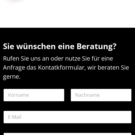
Sie wünschen eine Beratung?
Rufen Sie uns an oder nutze Sie für eine
Anfrage das Kontatkformular, wir beraten Sie
gerne.
N
a
m
Vorname
Nachname
e
E
*
-
M
a
*
K