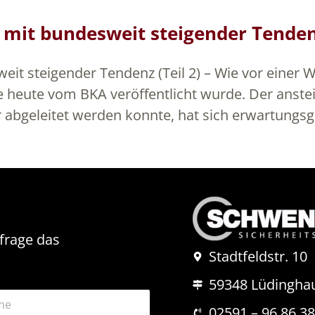
it bundesweit steigender Tendenz
 steigender Tendenz (Teil 2) – Wie vor einer Wo
die heute vom BKA veröffentlicht wurde. Der anst
 abgeleitet werden konnte, hat sich erwartungsge
nfrage das
Stadtfeldstr. 10
59348 Lüdingha
02591 – 96 86 3