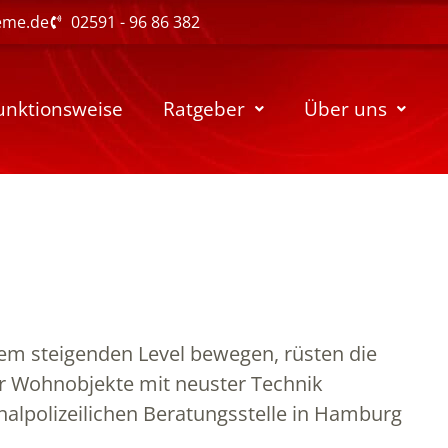
eme.de
02591 - 96 86 382
unktionsweise
Ratgeber
Über uns
em steigenden Level bewegen, rüsten die
r Wohnobjekte mit neuster Technik
nalpolizeilichen Beratungsstelle in Hamburg