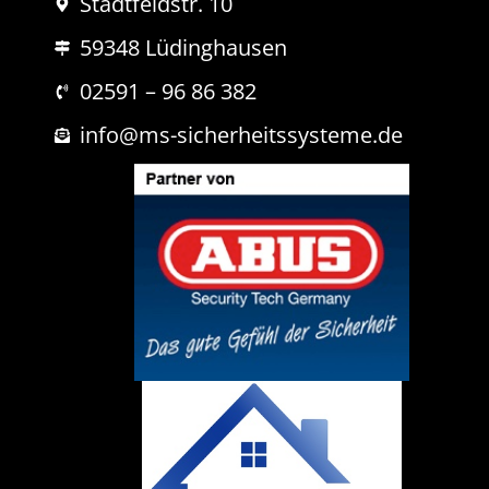
Stadtfeldstr. 10
a
a
c
m
59348 Lüdinghausen
h
e
r
i
02591 – 96 86 382
c
h
info@ms-sicherheitssysteme.de
t