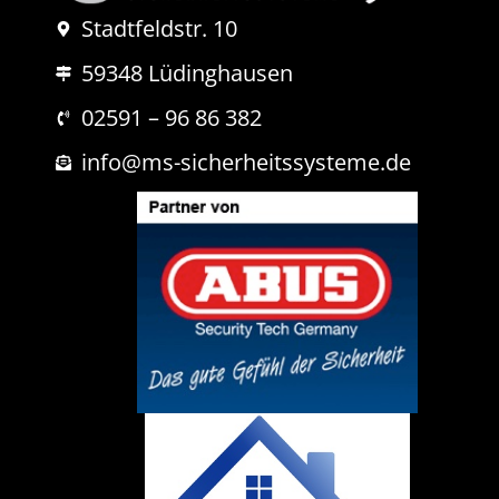
N
Stadtfeldstr. 10
a
c
59348 Lüdinghausen
h
r
i
02591 – 96 86 382
c
h
info@ms-sicherheitssysteme.de
t