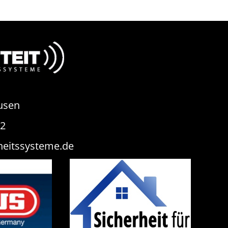
usen
82
heitssysteme.de