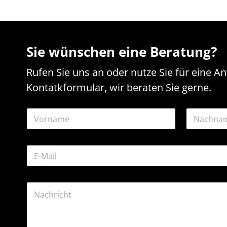
Sie wünschen eine Beratung?
Rufen Sie uns an oder nutze Sie für eine A
Kontatkformular, wir beraten Sie gerne.
N
N
a
a
c
m
h
Vorname
Nachname
e
r
E
*
i
-
c
M
h
a
t
K
i
N
o
l
a
m
-
m
m
A
e
e
d