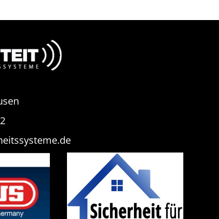
usen
82
heitssysteme.de