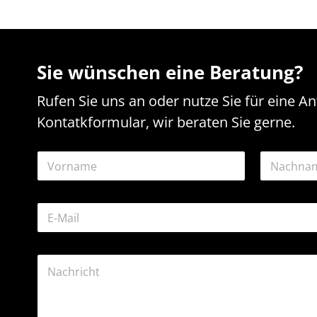
Sie wünschen eine Beratung?
Rufen Sie uns an oder nutze Sie für eine A
Kontatkformular, wir beraten Sie gerne.
N
a
m
Vorname
Nachname
e
*
E
*
E
-
-
M
M
a
a
K
i
i
o
l
l
m
-
-
m
A
A
e
d