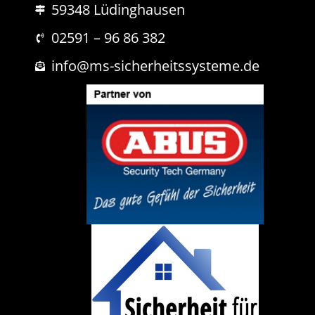
59348 Lüdinghausen
h
r
i
02591 – 96 86 382
c
h
info@ms-sicherheitssysteme.de
t