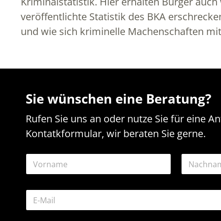
Kriminalstatistik. Hier erhalten Bürger auc
veröffentlichte Statistik des BKA erschrec
und wie sich kriminelle Machenschaften mi
Sie wünschen eine Beratung?
Rufen Sie uns an oder nutze Sie für eine A
Kontatkformular, wir beraten Sie gerne.
N
N
a
a
m
m
e
Vorname
Nachname
e
N
E
*
a
-
m
M
e