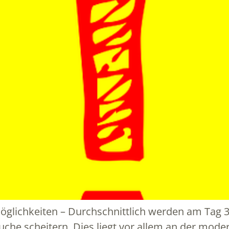
Möglichkeiten – Durchschnittlich werden am Tag
suche scheitern. Dies liegt vor allem an der mod