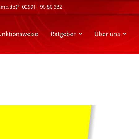
eme.de
02591 - 96 86 382
unktionsweise
Ratgeber
Über uns