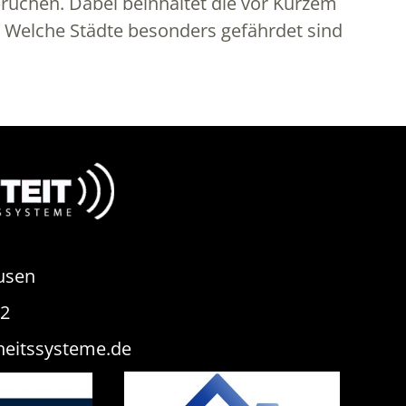
brüchen. Dabei beinhaltet die vor Kurzem
. Welche Städte besonders gefährdet sind
usen
82
heitssysteme.de