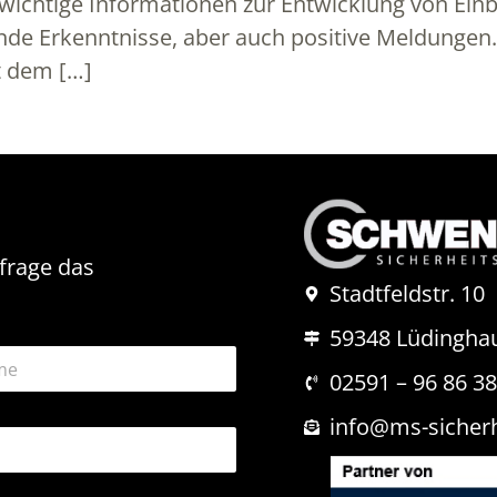
h wichtige Informationen zur Entwicklung von Ein
kende Erkenntnisse, aber auch positive Meldungen
t dem […]
nfrage das
Stadtfeldstr. 10
59348 Lüdingha
02591 – 96 86 3
info@ms-sicher