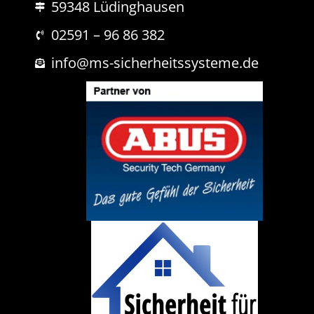
59348 Lüdinghausen
h
h
r
t
i
02591 – 96 86 382
c
h
info@ms-sicherheitssysteme.de
t