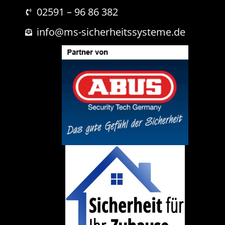
r
r
i
02591 – 96 86 382
i
c
c
h
info@ms-sicherheitssysteme.de
h
t
t