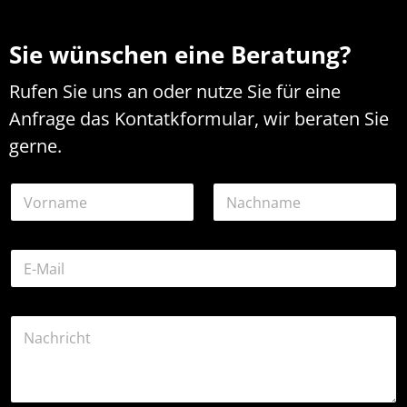
Sie wünschen eine Beratung?
Rufen Sie uns an oder nutze Sie für eine
Anfrage das Kontatkformular, wir beraten Sie
gerne.
N
a
m
Vorname
Nachname
e
E
*
-
M
a
o
K
i
d
o
l
e
m
-
r
m
A
N
e
d
a