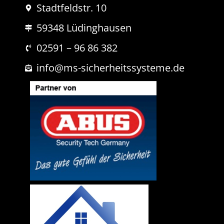
a
Stadtfeldstr. 10
c
h
59348 Lüdinghausen
r
i
02591 – 96 86 382
c
h
info@ms-sicherheitssysteme.de
t