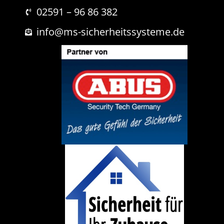
r
r
i
02591 – 96 86 382
c
h
info@ms-sicherheitssysteme.de
t