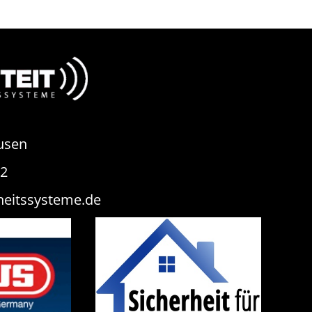
usen
82
heitssysteme.de