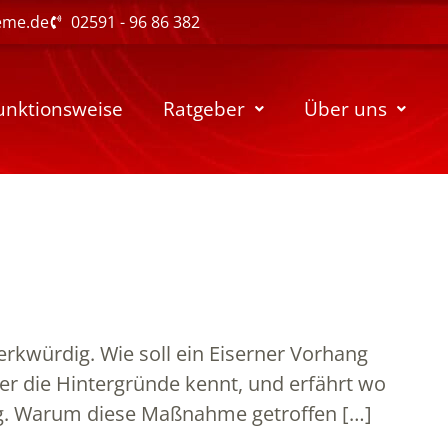
eme.de
02591 - 96 86 382
unktionsweise
Ratgeber
Über uns
rkwürdig. Wie soll ein Eiserner Vorhang
r die Hintergründe kennt, und erfährt wo
hang. Warum diese Maßnahme getroffen […]