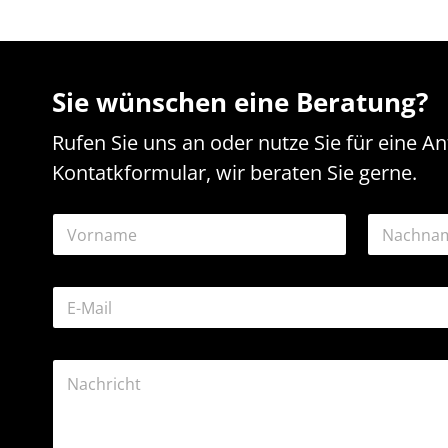
Sie wünschen eine Beratung?
Rufen Sie uns an oder nutze Sie für eine A
Kontatkformular, wir beraten Sie gerne.
N
a
m
Vorname
Nachname
e
K
E
*
o
-
m
M
m
a
e
K
i
n
o
l
t
m
-
a
m
A
r
e
d