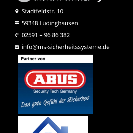
d
N
r
a
Stadtfeldstr. 10
e
c
s
h
59348 Lüdinghausen
s
r
e
i
E
02591 – 96 86 382
c
-
h
M
info@ms-sicherheitssysteme.de
t
a
i
l
-
A
d
r
e
s
s
e