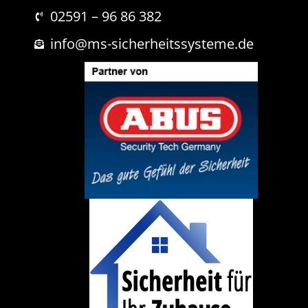
r
i
02591 – 96 86 382
c
h
info@ms-sicherheitssysteme.de
t