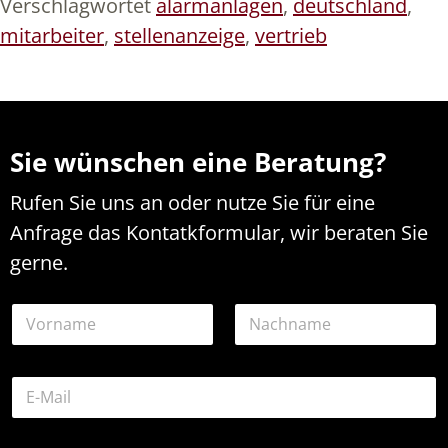
Verschlagwortet
alarmanlagen
,
deutschland
,
mitarbeiter
,
stellenanzeige
,
vertrieb
Sie wünschen eine Beratung?
Rufen Sie uns an oder nutze Sie für eine
Anfrage das Kontatkformular, wir beraten Sie
gerne.
N
a
m
Vorname
Nachname
e
E
*
-
M
a
N