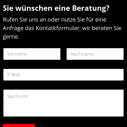
Sie wünschen eine Beratung?
Rufen Sie uns an oder nutze Sie für eine
Anfrage das Kontatkformular, wir beraten Sie
gerne.
N
N
a
a
c
m
h
Vorname
Nachname
e
r
E
*
i
-
c
M
h
a
t
K
i
E
o
l
-
m
-
M
m
A
a
e
d
i
n
r
l
t
e
-