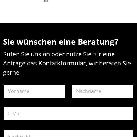
Sie wünschen eine Beratung?
Rufen Sie uns an oder nutze Sie für eine
Anfrage das Kontatkformular, wir beraten Sie
gerne.
N
a
m
Vorname
Nachname
e
o
E
*
d
-
e
M
r
a
K
K
i
o