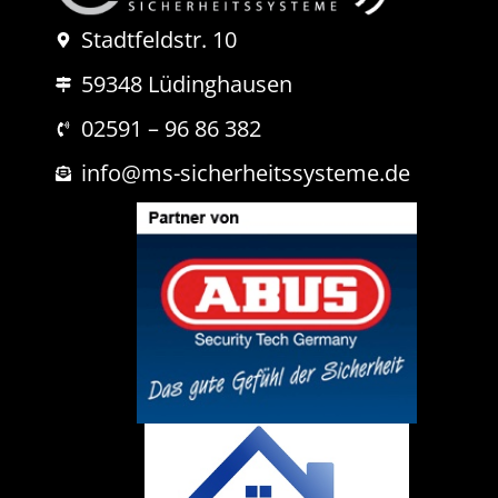
r
N
K
Stadtfeldstr. 10
a
o
c
m
59348 Lüdinghausen
h
m
r
e
i
02591 – 96 86 382
n
c
t
h
info@ms-sicherheitssysteme.de
a
t
r