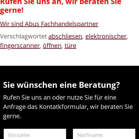
Rufen Sie uns an, wir beraten Sie
gerne!
Wir sind Abus Fachhandelspartner
Verschlagwortet
abschliesen
,
elektronischer
,
fingerscanner
,
öffnen
,
türe
Sie wünschen eine Beratung?
Rufen Sie uns an oder nutze Sie für eine
Anfrage das Kontatkformular, wir beraten Sie
gerne.
N
a