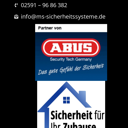
i
02591 – 96 86 382
c
h
info@ms-sicherheitssysteme.de
t