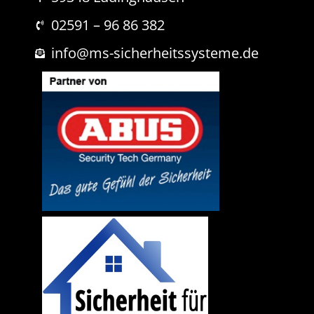
r
t
i
02591 – 96 86 382
c
h
info@ms-sicherheitssysteme.de
t