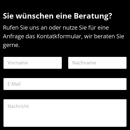
Sie wünschen eine Beratung?
Rufen Sie uns an oder nutze Sie für eine
Anfrage das Kontatkformular, wir beraten Sie
gerne.
N
a
m
Vorname
Nachname
e
E
*
-
M
a
E
K
i
-
o
l
M
m
-
a
m
A
i
e
d
l
n
r