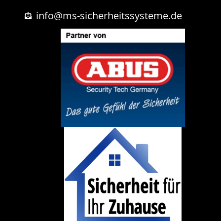
c
h
info@ms-sicherheitssysteme.de
t