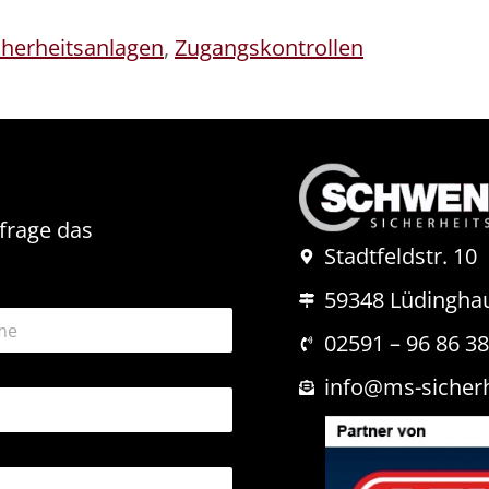
cherheitsanlagen
,
Zugangskontrollen
nfrage das
Stadtfeldstr. 10
59348 Lüdingha
02591 – 96 86 3
info@ms-sicher