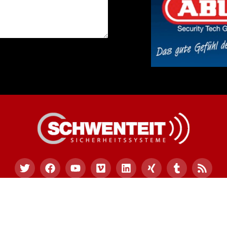
09 Schwenteit Sicherheitssysteme – ms-sicherheitssystem
Telefon:
02591 – 96 86 382