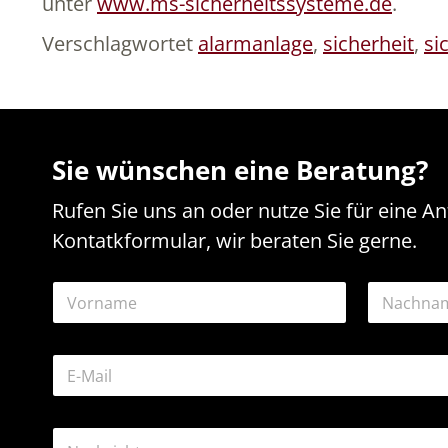
unter
www.ms-sicherheitssysteme.de
.
Verschlagwortet
alarmanlage
,
sicherheit
,
si
Sie wünschen eine Beratung?
Rufen Sie uns an oder nutze Sie für eine A
Kontatkformular, wir beraten Sie gerne.
N
a
m
Vorname
Nachname
e
E
*
-
M
a
N
K
i
a