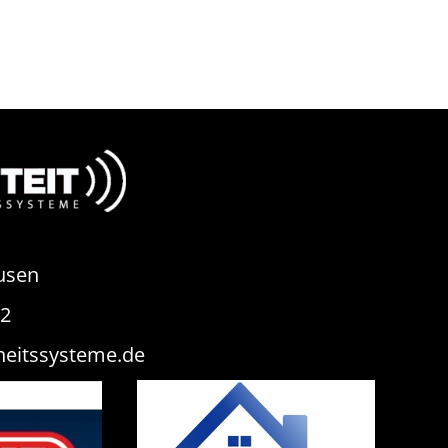
usen
82
heitssysteme.de