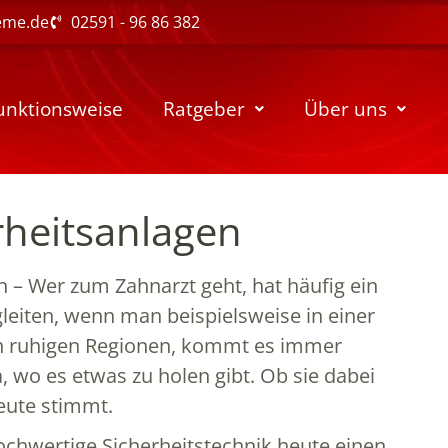
eme.de
02591 - 96 86 382
unktionsweise
Ratgeber
Über uns
rheitsanlagen
n – Wer zum Zahnarzt geht, hat häufig ein
leiten, wenn man beispielsweise in einer
in ruhigen Regionen, kommt es immer
 wo es etwas zu holen gibt. Ob sie dabei
Beute stimmt.
ochwertige Sicherheitstechnik heute einen