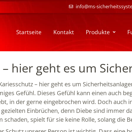
info@ms-sicherheitssyst
Startseite
Kontakt
Produkte
F
 – hier geht es um Siche
Kariesschutz – hier geht es um Sicherheitsanlage
iges Gefühl. Dieses Gefühl kann einen auch beg
bt, in der gerne eingebrochen wird. Doch auch 
 gezielten Einbrüchen, denn Diebe sind immer da,
schaden, spielt für sie keine Rolle, solang die 
r Schutz unserer Person ist wichtig. Dass eine h