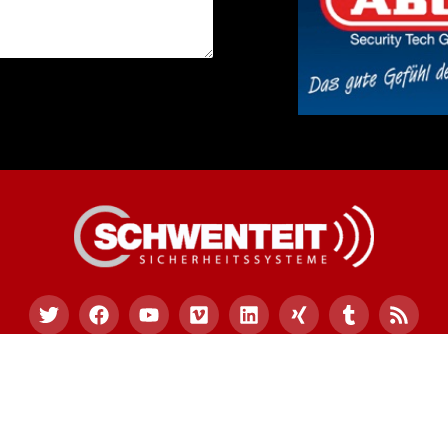
09 Schwenteit Sicherheitssysteme – ms-sicherheitssystem
Telefon:
02591 – 96 86 382