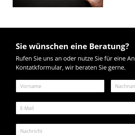
Sie wünschen eine Beratung?
Rufen Sie uns an oder nutze Sie für eine A
Kontatkformular, wir beraten Sie gerne.
N
a
m
Vorname
Nachname
e
*
E
*
N
-
a
M
m
a
e
K
i
E
o
l
-