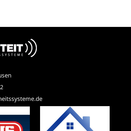
usen
82
heitssysteme.de