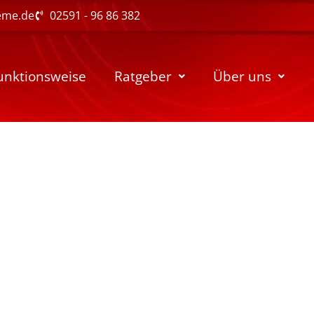
eme.de
02591 - 96 86 382
unktionsweise
Ratgeber
Über uns