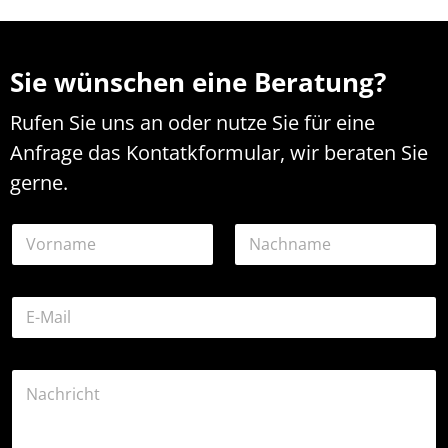
Sie wünschen eine Beratung?
Rufen Sie uns an oder nutze Sie für eine
Anfrage das Kontatkformular, wir beraten Sie
gerne.
N
a
m
Vorname
Nachname
e
o
E
*
d
-
e
M
r
a
o
K
i
d
o
l
e
m
-
r
m
A
E