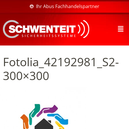
Ihr Abus Fachhandelspartner
Fotolia_42192981_S2-
300×300