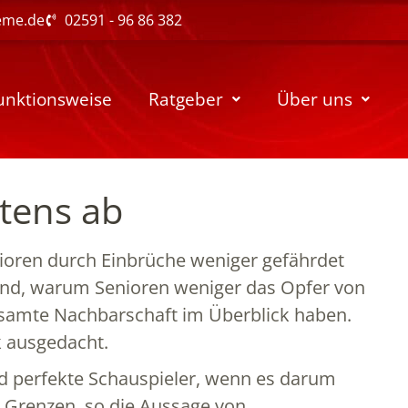
eme.de
02591 - 96 86 382
unktionsweise
Ratgeber
Über uns
stens ab
enioren durch Einbrüche weniger gefährdet
rund, warum Senioren weniger das Opfer von
esamte Nachbarschaft im Überblick haben.
k ausgedacht.
nd perfekte Schauspieler, wenn es darum
ne Grenzen, so die Aussage von