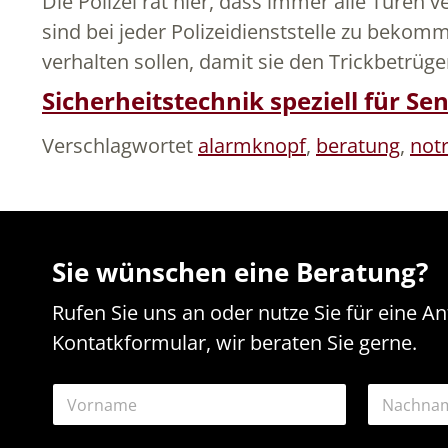
Die Polizei rät hier, dass immer alle Türe
sind bei jeder Polizeidienststelle zu beko
verhalten sollen, damit sie den Trickbetrüger
Sicherheitstechnik speziell für Se
Verschlagwortet
alarmknopf
,
beratung
,
not
Sie wünschen eine Beratung?
Rufen Sie uns an oder nutze Sie für eine A
Kontatkformular, wir beraten Sie gerne.
N
N
a
a
m
m
e
Vorname
Nachname