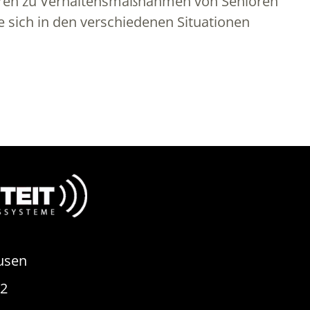
chüren zu Verhaltensmaßnahmen von Senioren
e sich in den verschiedenen Situationen
usen
82