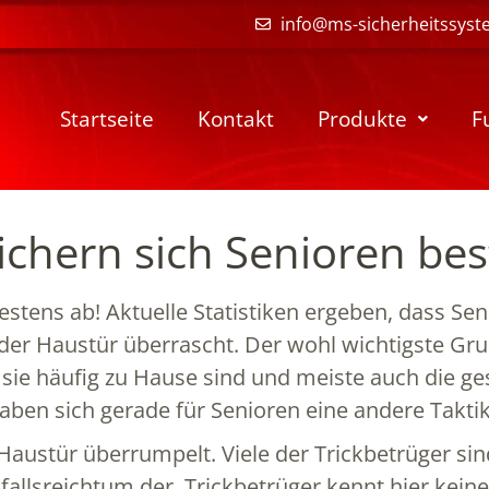
info@ms-sicherheitssyst
Startseite
Kontakt
Produkte
F
ichern sich Senioren be
estens ab! Aktuelle Statistiken ergeben, dass S
 der Haustür überrascht. Der wohl wichtigste G
 sie häufig zu Hause sind und meiste auch die g
aben sich gerade für Senioren eine andere Takti
Haustür überrumpelt. Viele der Trickbetrüger si
nfallsreichtum der ‚Trickbetrüger kennt hier kei