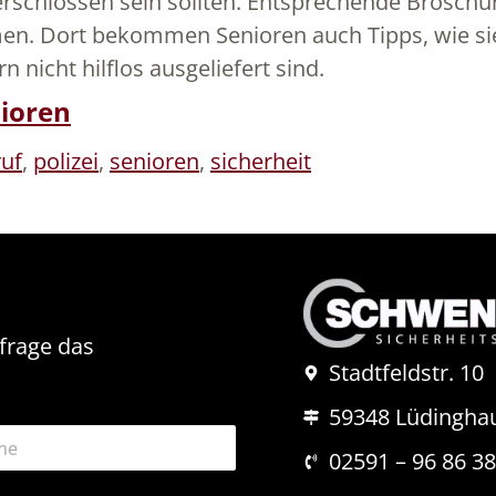
n verschlossen sein sollten. Entsprechende Bros
mmen. Dort bekommen Senioren auch Tipps, wie si
n nicht hilflos ausgeliefert sind.
nioren
ruf
,
polizei
,
senioren
,
sicherheit
nfrage das
Stadtfeldstr. 10
59348 Lüdingha
02591 – 96 86 3