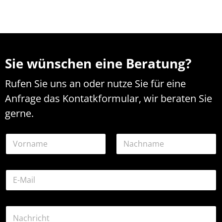
Sie wünschen eine Beratung?
Rufen Sie uns an oder nutze Sie für eine
Anfrage das Kontatkformular, wir beraten Sie
gerne.
N
a
m
Vorname
Nachname
e
E
*
-
M
a
K
K
i
o
o
l
m