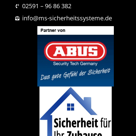
r
i
02591 – 96 86 382
e
c
s
h
info@ms-sicherheitssysteme.de
s
t
e
o
d
e
r