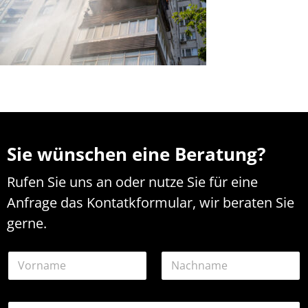
Sie wünschen eine Beratung?
Rufen Sie uns an oder nutze Sie für eine
Anfrage das Kontatkformular, wir beraten Sie
gerne.
N
a
m
Vorname
Nachname
e
E