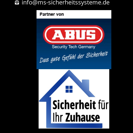
h
info@ms-sicherheitssysteme.de
t