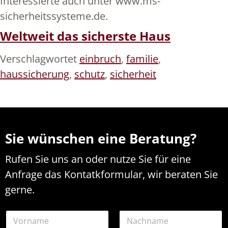
Interessierte auch unter www.ms-
sicherheitssysteme.de.
Weltweit das sicherste Haus
Verschlagwortet
einbruch
,
familie
,
haussicherung
,
schutz
,
sicherheit
Sie wünschen eine Beratung?
Rufen Sie uns an oder nutze Sie für eine
Anfrage das Kontatkformular, wir beraten Sie
gerne.
*
N
K
a
o