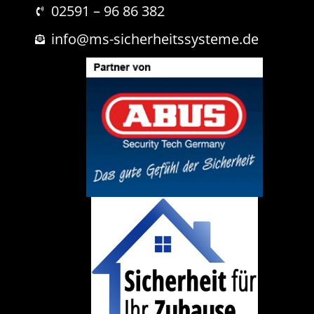
i
02591 – 96 86 382
c
h
info@ms-sicherheitssysteme.de
t