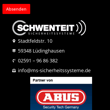
t
e
a
Absenden
s
r
s
o
e
d
*
e
r
N
Stadtfeldstr. 10
a
c
59348 Lüdinghausen
h
r
i
02591 – 96 86 382
c
h
info@ms-sicherheitssysteme.de
t