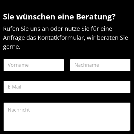
Sie wünschen eine Beratung?
Rufen Sie uns an oder nutze Sie für eine
Anfrage das Kontatkformular, wir beraten Sie
gerne.
*
N
*
a
N
m
a
Vorname
Nachname
e
m
E
*
e
-
M
a
K
i
o
l
m
-
m
A
e
d
n
r