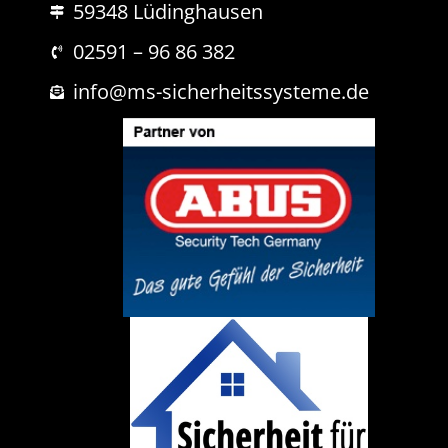
s
59348 Lüdinghausen
h
s
r
e
i
02591 – 96 86 382
c
h
info@ms-sicherheitssysteme.de
t